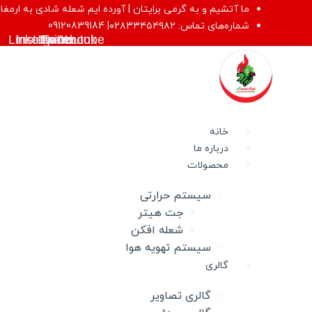
پرش
ما آتشیم و به گرمی برایتان | آورده ایم شعله شادی به ارمغا
به
شماره‌های تماس: ۰۲۸۳۳۴۵۴۹۸۲| 09120839184
Linkedin
Instagram
Twitter
Facebook
Youtube
محتوا
خانه
درباره ما
محصولات
سیستم حرارتی
جت هیتر
شعله افکن
سیستم تهویه هوا
گالری
گالری تصاویر