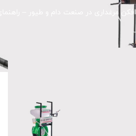
افکن مرغداری در صنعت دام و طیور – راهنما