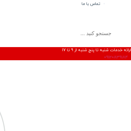
تماس با ما
ارائه خدمات شنبه تا پنج شنبه از 9 تا 17
09120839184