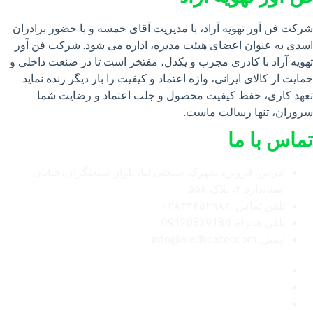
شرکت فن آور تهویه آراد، با مدیریت آقای خمسه و با حضور برادران
اسدی به عنوان اعضای هیئت مدیره، اداره می شود. شرکت فن آور
تهویه آراد با کادری مجرب و یکدل، مفتخر است تا در صنعت داخلی و
حمایت از کالای ایرانی، واژه اعتماد و کیفیت را بار دیگر زنده نماید.
تعهد کاری، حفظ کیفیت محصول و جلب اعتماد و رضایت شما
سروران، تنها رسالت ماست.
تماس با ما
آدرس: قزوین، شهرک صنعتی لیا، بلوار صنعتگران،خیابان
استاندارد ۲، پلاک ۵۵۸
تلفن تماس: ۰۲۸۳۳۴۵۴۹۸۲
تلفن همراه: 09120839184
ایمیل: info@aradheater.com