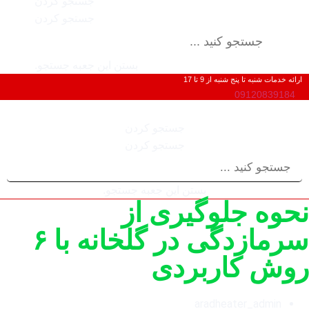
جستجو کردن
جستجو کردن
بستن این جعبه جستجو.
ارائه خدمات شنبه تا پنج شنبه از 9 تا 17
09120839184
جستجو کردن
جستجو کردن
بستن این جعبه جستجو.
نحوه جلوگیری از
سرمازدگی در گلخانه با ۶
روش کاربردی
aradheater_admin