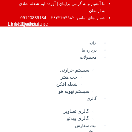
پرش
ما آتشیم و به گرمی برایتان | آورده ایم شعله شادی
به
به ارمغان
محتوا
شماره‌های تماس: ۰۲۸۳۳۴۵۴۹۸۲| 09120839184
Linkedin
Instagram
Twitter
Facebook
Youtube
خانه
درباره ما
محصولات
سیستم حرارتی
جت هیتر
شعله افکن
سیستم تهویه هوا
گالری
گالری تصاویر
گالری ویدئو
ثبت سفارش