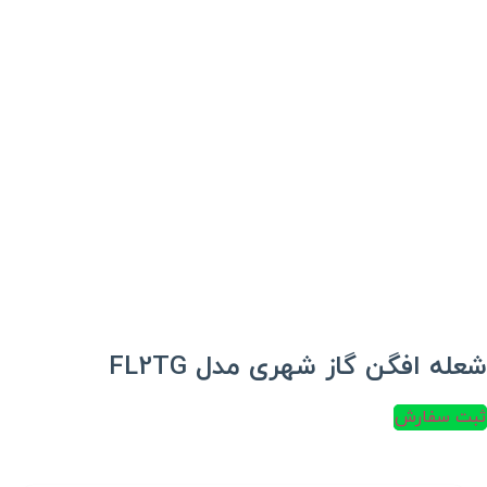
شعله افگن گاز شهری مدل FL2TG
ثبت سفارش