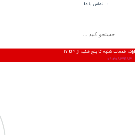
تماس با ما
ارائه خدمات شنبه تا پنج شنبه از 9 تا 17
09120839184