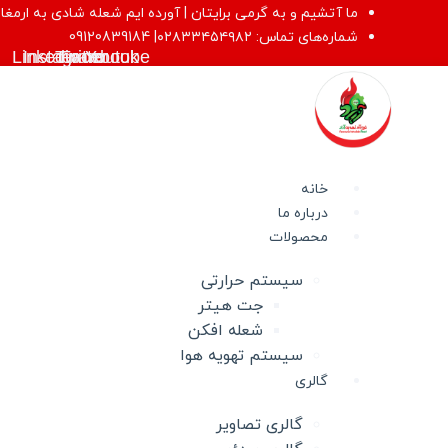
پرش
ما آتشیم و به گرمی برایتان | آورده ایم شعله شادی به ارمغا
به
شماره‌های تماس: ۰۲۸۳۳۴۵۴۹۸۲| 09120839184
Linkedin
Instagram
Twitter
Facebook
Youtube
محتوا
خانه
درباره ما
محصولات
سیستم حرارتی
جت هیتر
شعله افکن
سیستم تهویه هوا
گالری
گالری تصاویر